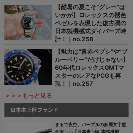
【酷暑の夏こそ“グレー”は
いかが】ロレックスの褪色
ベゼルを表現した復古調の
日本製機械式ダイバーズ時
計！｜no.258
【魅力は“青赤ペプシ”や“ブ
ルーベリー”だけじゃない】
60年代ロレックスGMTマ
スターのレアなPCGも再
現！｜no.257
＞＞＞もっと見る
日本未上陸ブランド
まるで夜空、パープルの多層文字盤
が美しい【日本未上陸“本格機械