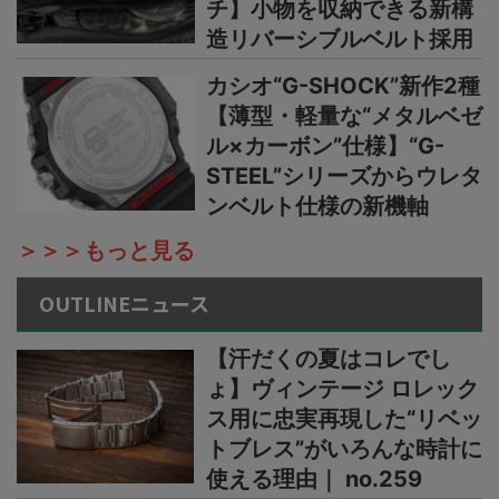
チ】小物を収納できる新構
造リバーシブルベルト採用
カシオ“G-SHOCK”新作2種
【薄型・軽量な“メタルベゼ
ル×カーボン”仕様】“G-
STEEL”シリーズからウレタ
ンベルト仕様の新機軸
＞＞＞もっと見る
OUTLINEニュース
【汗だくの夏はコレでし
ょ】ヴィンテージ ロレック
ス用に忠実再現した“リベッ
トブレス”がいろんな時計に
使える理由｜ no.259