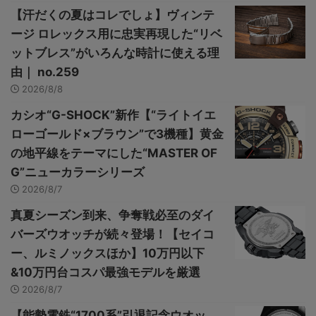
【汗だくの夏はコレでしょ】ヴィンテ
ージ ロレックス用に忠実再現した“リベ
ットブレス”がいろんな時計に使える理
由｜ no.259
2026/8/8
カシオ“G-SHOCK”新作【“ライトイエ
ローゴールド×ブラウン”で3機種】黄金
の地平線をテーマにした“MASTER OF
G”ニューカラーシリーズ
2026/8/7
真夏シーズン到来、争奪戦必至のダイ
バーズウオッチが続々登場！【セイコ
ー、ルミノックスほか】10万円以下
&10万円台コスパ最強モデルを厳選
2026/8/7
【能勢電鉄“1700系”引退記念ウオッ