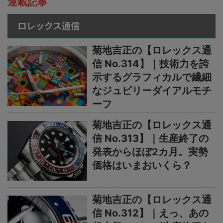
連載記事
ロレックス通信
菊地吉正の【ロレックス通
信 No.314】｜技術力を誇
示するグラフィカルで繊細
なジュビリーダイアルモチ
ーフ
菊地吉正の【ロレックス通
信 No.313】｜生産終了の
発表からほぼ2カ月。実勢
価格はいまおいくら？
菊地吉正の【ロレックス通
信 No.312】｜えっ、あの