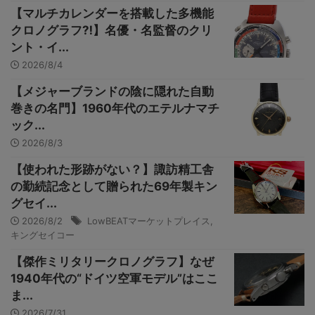
【マルチカレンダーを搭載した多機能
クロノグラフ⁈】名優・名監督のクリ
ント・イ...
2026/8/4
【メジャーブランドの陰に隠れた自動
巻きの名門】1960年代のエテルナマチ
ック...
2026/8/3
【使われた形跡がない？】諏訪精工舎
の勤続記念として贈られた69年製キン
グセイ...
2026/8/2
LowBEATマーケットプレイス
,
キングセイコー
【傑作ミリタリークロノグラフ】なぜ
1940年代の“ドイツ空軍モデル”はここ
ま...
2026/7/31