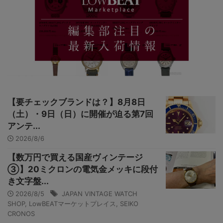
【要チェックブランドは？】8月8日
（土）・9日（日）に開催が迫る第7回
アンテ...
2026/8/6
【数万円で買える国産ヴィンテージ
③】20ミクロンの電気金メッキに段付
き文字盤...
2026/8/5
JAPAN VINTAGE WATCH
SHOP
,
LowBEATマーケットプレイス
,
SEIKO
CRONOS