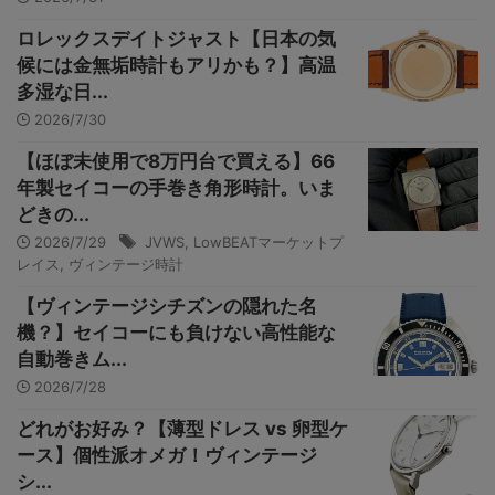
ロレックスデイトジャスト【日本の気
候には金無垢時計もアリかも？】高温
多湿な日...
2026/7/30
【ほぼ未使用で8万円台で買える】66
年製セイコーの手巻き角形時計。いま
どきの...
2026/7/29
JVWS
,
LowBEATマーケットプ
レイス
,
ヴィンテージ時計
【ヴィンテージシチズンの隠れた名
機？】セイコーにも負けない高性能な
自動巻きム...
2026/7/28
どれがお好み？【薄型ドレス vs 卵型ケ
ース】個性派オメガ！ヴィンテージ
シ...