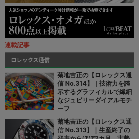
連載記事
ロレックス通信
菊地吉正の【ロレックス通
信 No.314】｜技術力を誇
示するグラフィカルで繊細
なジュビリーダイアルモチ
ーフ
菊地吉正の【ロレックス通
信 No.313】｜生産終了の
発表からほぼ2カ月。実勢