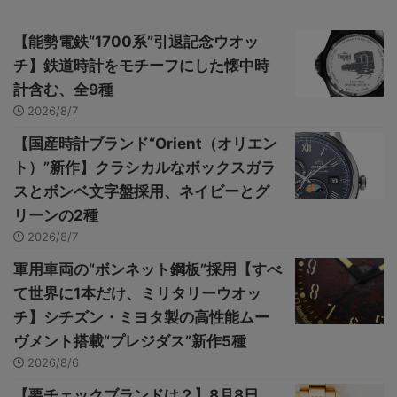
【能勢電鉄“1700系”引退記念ウオッ
チ】鉄道時計をモチーフにした懐中時
計含む、全9種
2026/8/7
【国産時計ブランド“Orient（オリエン
ト）”新作】クラシカルなボックスガラ
スとボンベ文字盤採用、ネイビーとグ
リーンの2種
2026/8/7
軍用車両の“ボンネット鋼板”採用【すべ
て世界に1本だけ、ミリタリーウオッ
チ】シチズン・ミヨタ製の高性能ムー
ヴメント搭載“プレジダス”新作5種
2026/8/6
【要チェックブランドは？】8月8日