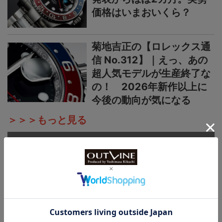
価格はいまおいくら？
菊地吉正の【ロレックス通
信 No.312】｜えっ、あの
超人気モデルが生産終了な
の！ 2026年新作以上に
今後の動向が気になる
＞＞＞もっと見る
国産時計
国産時計“カシオ”プロトレ
ック新作【シリーズ最軽量
の本格アウトドアウオッ
チ】小物を収納できる新構
造リバーシブルベルト採用