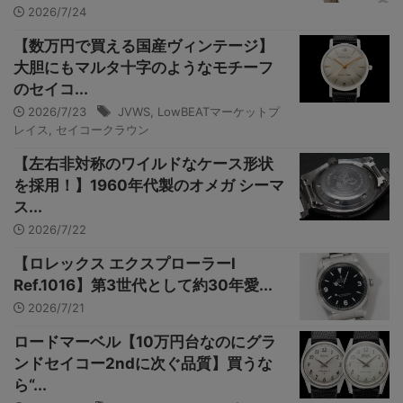
2026/7/24
【数万円で買える国産ヴィンテージ】
大胆にもマルタ十字のようなモチーフ
のセイコ...
2026/7/23
JVWS
,
LowBEATマーケットプ
レイス
,
セイコークラウン
【左右非対称のワイルドなケース形状
を採用！】1960年代製のオメガ シーマ
ス...
2026/7/22
【ロレックス エクスプローラーI
Ref.1016】第3世代として約30年愛...
2026/7/21
ロードマーベル【10万円台なのにグラ
ンドセイコー2ndに次ぐ品質】買うな
ら“...