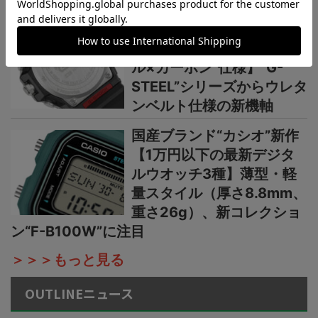
カシオ“G-SHOCK”新作2種
【薄型・軽量な“メタルベゼ
ル×カーボン”仕様】“G-
STEEL”シリーズからウレタ
ンベルト仕様の新機軸
国産ブランド“カシオ”新作
【1万円以下の最新デジタ
ルウオッチ3種】薄型・軽
量スタイル（厚さ8.8mm、
重さ26g）、新コレクショ
ン“F-B100W”に注目
＞＞＞もっと見る
OUTLINEニュース