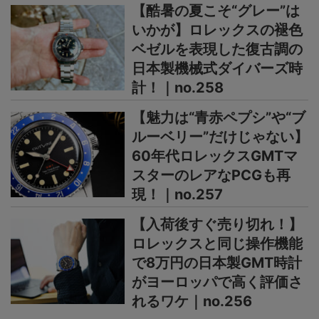
【酷暑の夏こそ“グレー”は
いかが】ロレックスの褪色
ベゼルを表現した復古調の
日本製機械式ダイバーズ時
計！｜no.258
【魅力は“青赤ペプシ”や“ブ
ルーベリー”だけじゃない】
60年代ロレックスGMTマ
スターのレアなPCGも再
現！｜no.257
【入荷後すぐ売り切れ！】
ロレックスと同じ操作機能
で8万円の日本製GMT時計
がヨーロッパで高く評価さ
れるワケ｜no.256