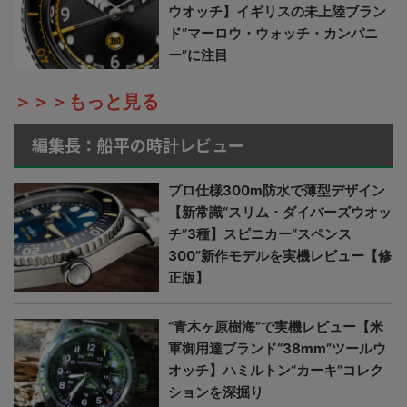
ウオッチ】イギリスの未上陸ブラン
ド“マーロウ・ウォッチ・カンパニ
ー”に注目
＞＞＞もっと見る
編集長：船平の時計レビュー
プロ仕様300m防水で薄型デザイン
【新常識“スリム・ダイバーズウオッ
チ”3種】スピニカー“スペンス
300”新作モデルを実機レビュー【修
正版】
“青木ヶ原樹海”で実機レビュー【米
軍御用達ブランド“38mm”ツールウ
オッチ】ハミルトン“カーキ”コレク
ションを深掘り