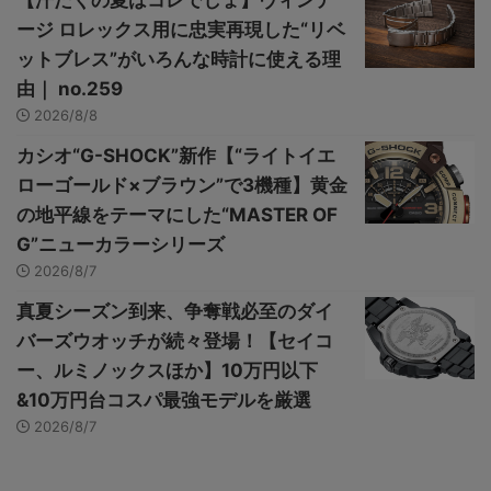
【汗だくの夏はコレでしょ】ヴィンテ
ージ ロレックス用に忠実再現した“リベ
ットブレス”がいろんな時計に使える理
由｜ no.259
2026/8/8
カシオ“G-SHOCK”新作【“ライトイエ
ローゴールド×ブラウン”で3機種】黄金
の地平線をテーマにした“MASTER OF
G”ニューカラーシリーズ
2026/8/7
真夏シーズン到来、争奪戦必至のダイ
バーズウオッチが続々登場！【セイコ
ー、ルミノックスほか】10万円以下
&10万円台コスパ最強モデルを厳選
2026/8/7