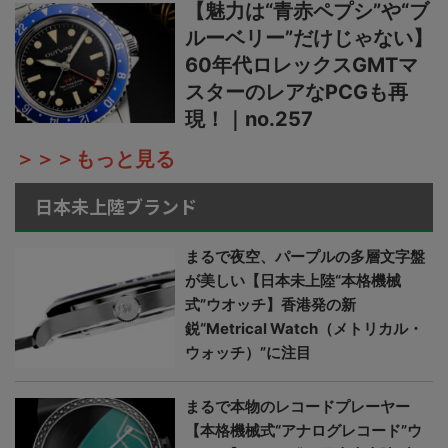
【魅力は“青赤ペプシ”や“ブ
ルーベリー”だけじゃない】
60年代ロレックスGMTマ
スターのレアなPCGも再
現！｜no.257
＞＞＞もっと見る
日本未上陸ブランド
まるで夜空、パープルの多層文字盤
が美しい【日本未上陸“本格機械
式”ウオッチ】香港発の新
鋭“Metrical Watch（メトリカル・
ウォッチ）”に注目
まるで本物のレコードプレーヤー
【本格機械式“アナログレコード”ウ