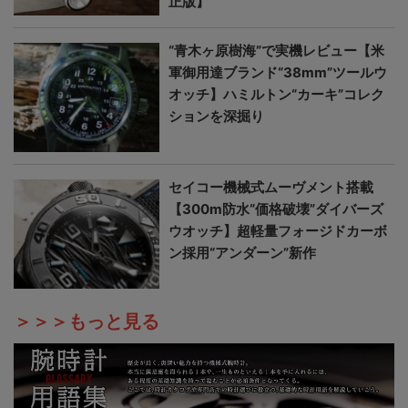
正版】
“青木ヶ原樹海”で実機レビュー【米
軍御用達ブランド“38mm”ツールウ
オッチ】ハミルトン“カーキ”コレク
ションを深掘り
セイコー機械式ムーヴメント搭載
【300m防水“価格破壊”ダイバーズ
ウオッチ】超軽量フォージドカーボ
ン採用“アンダーン”新作
＞＞＞もっと見る