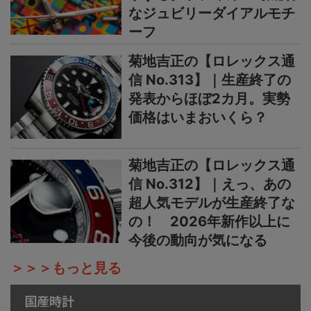
なジュビリーダイアルモチ
ーフ
菊地吉正の【ロレックス通
信 No.313】｜生産終了の
発表からほぼ2カ月。実勢
価格はいまおいくら？
菊地吉正の【ロレックス通
信 No.312】｜えっ、あの
超人気モデルが生産終了な
の！ 2026年新作以上に
今後の動向が気になる
＞＞＞もっと見る
国産時計