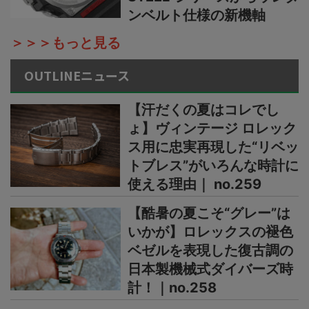
ンベルト仕様の新機軸
＞＞＞もっと見る
OUTLINEニュース
【汗だくの夏はコレでし
ょ】ヴィンテージ ロレック
ス用に忠実再現した“リベッ
トブレス”がいろんな時計に
使える理由｜ no.259
【酷暑の夏こそ“グレー”は
いかが】ロレックスの褪色
ベゼルを表現した復古調の
日本製機械式ダイバーズ時
計！｜no.258