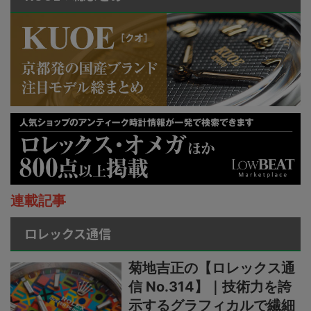
連載記事
ロレックス通信
菊地吉正の【ロレックス通
信 No.314】｜技術力を誇
示するグラフィカルで繊細