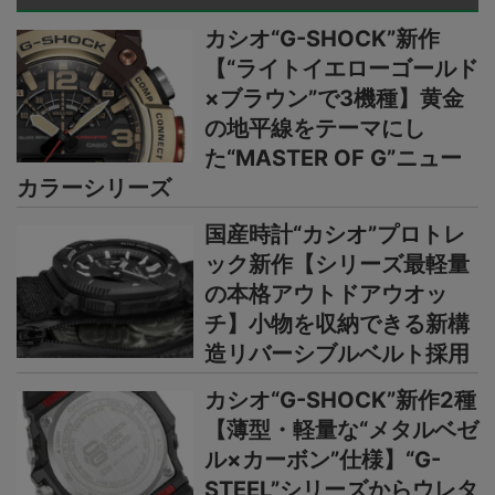
カシオ“G-SHOCK”新作
【“ライトイエローゴールド
×ブラウン”で3機種】黄金
の地平線をテーマにし
た“MASTER OF G”ニュー
カラーシリーズ
国産時計“カシオ”プロトレ
ック新作【シリーズ最軽量
の本格アウトドアウオッ
チ】小物を収納できる新構
造リバーシブルベルト採用
カシオ“G-SHOCK”新作2種
【薄型・軽量な“メタルベゼ
ル×カーボン”仕様】“G-
STEEL”シリーズからウレタ