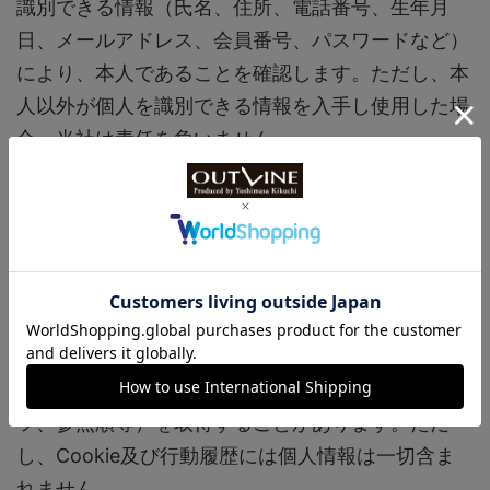
識別できる情報（氏名、住所、電話番号、生年月
日、メールアドレス、会員番号、パスワードなど）
により、本人であることを確認します。ただし、本
人以外が個人を識別できる情報を入手し使用した場
合、当社は責任を負いません。
【個人を特定しない行動履歴の取得及び利用につい
て】
当社は、ユーザーのプライバシーの保護、利便性の
向上、広告の配信、及び統計データの取得のため、
Cookieを使用します。また、当社は、Cookieや
JavaScript等の技術を利用して、サイト内における
ユーザーの行動履歴（アクセスしたURL、コンテン
ツ、参照順等）を取得することがあります。ただ
し、Cookie及び行動履歴には個人情報は一切含ま
れません。