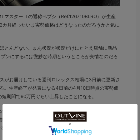
スター II の通称ペプシ（Ref.126710BLRO）が生産
2カ月経ったいま実勢価格はどうなったのだろうかと気に
ほとんどない。まあ状況が状況だけにたとえ店舗に新品
ープンにするには微妙な時期というところが実情なのだろ
スがお届けしている週刊ロレックス相場に3日前に更新さ
る。生産終了が発表になる4日前の4月10日時点の実勢価
の短期間で90万円ぐらい上昇したことになる。
のは生産終了が発表されてからではなく、それよりも1年
実勢価格相場が355万円だったことを考えるとその差は100
である。