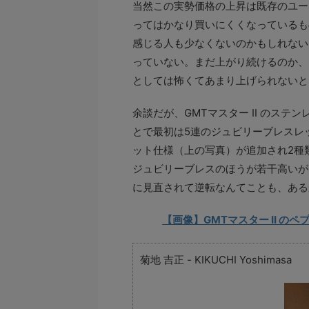
当然この実勢価格の上昇は既存のユー
ってはかなり買いにくくなっているも
感じる人も少なくないのかもしれない
っていない。まだ上がり続けるのか、
としては怖くてあまり上げられないと
余談だが、GMTマスター II のステ
とで最初は5連のジュビリーブレスレ
ット仕様（上の写真）が追加され2種
ジュビリーブレスのほうが若干高いが
に見直されて逆転なんてことも、ある
【画像】GMTマスター II 
菊地 吉正 - KIKUCHI Yoshimasa