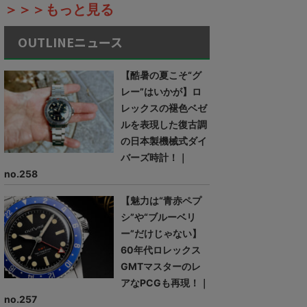
＞＞＞もっと見る
OUTLINEニュース
【酷暑の夏こそ“グ
レー”はいかが】ロ
レックスの褪色ベゼ
ルを表現した復古調
の日本製機械式ダイ
バーズ時計！｜
no.258
【魅力は“青赤ペプ
シ”や“ブルーベリ
ー”だけじゃない】
60年代ロレックス
GMTマスターのレ
アなPCGも再現！｜
no.257