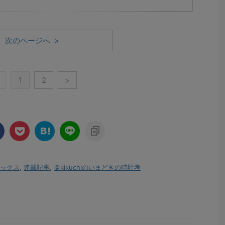
次のページへ >
1
2
>
ックス
,
連載記事
,
＠kikuchiのいまどきの時計考