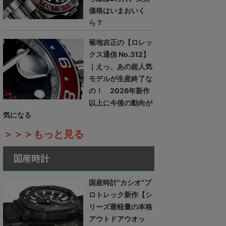
価格はいまおいく
ら？
菊地吉正の【ロレッ
クス通信 No.312】
｜えっ、あの超人気
モデルが生産終了な
の！ 2026年新作
以上に今後の動向が
気になる
＞＞＞もっと見る
国産時計
国産時計“カシオ”プ
ロトレック新作【シ
リーズ最軽量の本格
アウトドアウオッ