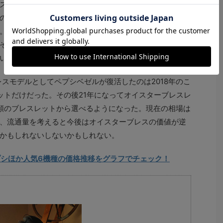
ズド品にも影響した。そのため購入を考えている人にと
のの、その一方で買取店に売る人にとってはメリットを
。ただ、買取価格については高騰した実勢価格ほど上が
それともピークアウトするのかが見えないため、買取店
いうのが正直なところなのだろう。
ンレスモデルとしてペプシベゼルが復活したのは2018年のこ
ットだけだった。その後21年になってオイスターブレスレ
類のブレスレットから選べるようになった。現在の相場は
、流通量を考えると今後はオイスターブレスの価値が逆
かもしれないしないかもしれない。
のペプシほか人気6機種の価格推移をグラフでチェック！