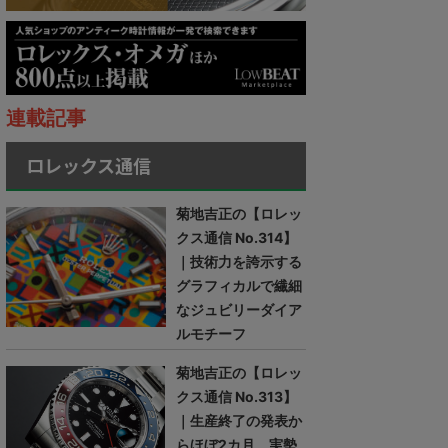
連載記事
ロレックス通信
菊地吉正の【ロレッ
クス通信 No.314】
｜技術力を誇示する
グラフィカルで繊細
なジュビリーダイア
ルモチーフ
菊地吉正の【ロレッ
クス通信 No.313】
｜生産終了の発表か
らほぼ2カ月。実勢