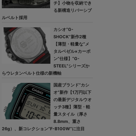
チ】小物を収納でき
る新構造リバーシブ
ルベルト採用
カシオ“G-
SHOCK”新作2種
【薄型・軽量な“メ
タルベゼル×カーボ
ン”仕様】“G-
STEEL”シリーズか
らウレタンベルト仕様の新機軸
国産ブランド“カシ
オ”新作【1万円以下
の最新デジタルウオ
ッチ3種】薄型・軽
量スタイル（厚さ
8.8mm、重さ
26g）、新コレクション“F-B100W”に注目