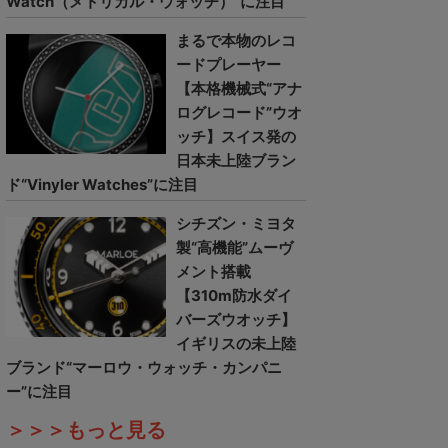
Watch（メトリカル・ウォッチ）”に注目
まるで本物のレコ
ードプレーヤー
【本格機械式“アナ
ログレコード”ウオ
ッチ】スイス発の
日本未上陸ブラン
ド“Vinyler Watches”に注目
シチズン・ミヨタ
製“高機能”ムーヴ
メント搭載
【310m防水ダイ
バーズウオッチ】
イギリスの未上陸
ブランド“マーロウ・ウォッチ・カンパニ
ー”に注目
＞＞＞もっと見る