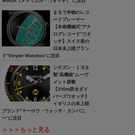
Watch（メトリカル・ウォッチ）”に注目
まるで本物のレコ
ードプレーヤー
【本格機械式“アナ
ログレコード”ウオ
ッチ】スイス発の
日本未上陸ブラン
ド“Vinyler Watches”に注目
シチズン・ミヨタ
製“高機能”ムーヴ
メント搭載
【310m防水ダイ
バーズウオッチ】
イギリスの未上陸
ブランド“マーロウ・ウォッチ・カンパニ
ー”に注目
＞＞＞もっと見る