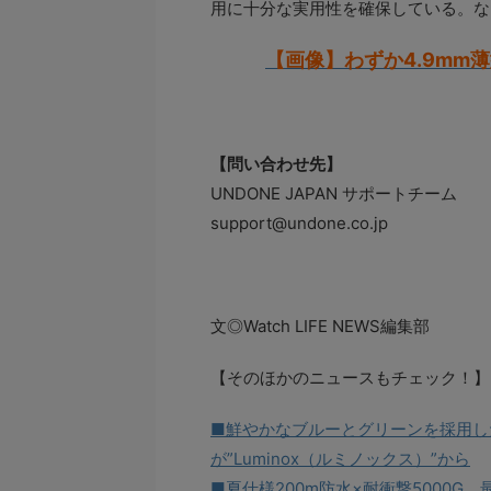
用に十分な実用性を確保している。なお
【画像】わずか4.9mm
【問い合わせ先】
UNDONE JAPAN サポートチーム
support@undone.co.jp
文◎Watch LIFE NEWS編集部
【そのほかのニュースもチェック！】
■鮮やかなブルーとグリーンを採用し
が”Luminox（ルミノックス）”から
■夏仕様200m防水×耐衝撃5000G