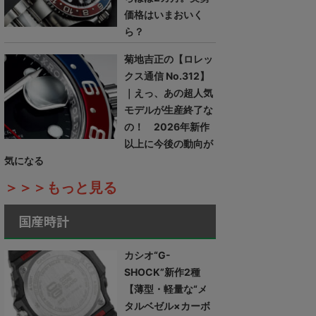
価格はいまおいく
ら？
菊地吉正の【ロレッ
クス通信 No.312】
｜えっ、あの超人気
モデルが生産終了な
の！ 2026年新作
以上に今後の動向が
気になる
＞＞＞もっと見る
国産時計
カシオ“G-
SHOCK”新作2種
【薄型・軽量な“メ
タルベゼル×カーボ