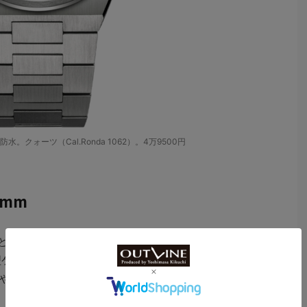
水。クォーツ（Cal.Ronda 1062）。4万9500円
）
.9mm
”と向き合った一本で、軽快な着け心地とミニマルなデザ
薄型ケースはシャツの袖口にも収まりやすく、ビジネスから
やすい。