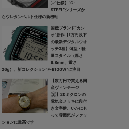
ン”仕様】“G-
STEEL”シリーズか
らウレタンベルト仕様の新機軸
国産ブランド“カシ
オ”新作【1万円以下
の最新デジタルウオ
ッチ3種】薄型・軽
量スタイル（厚さ
8.8mm、重さ
26g）、新コレクション“F-B100W”に注目
【数万円で買える国
産ヴィンテージ
③】20ミクロンの
電気金メッキに段付
き文字盤。いかにも
って雰囲気がファッ
ションに最高です