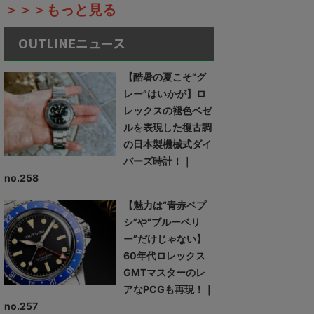
＞＞＞もっと見る
OUTLINEニュース
【酷暑の夏こそ“グ
レー”はいかが】ロ
レックスの褪色ベゼ
ルを表現した復古調
の日本製機械式ダイ
バーズ時計！｜
no.258
【魅力は“青赤ペプ
シ”や“ブルーベリ
ー”だけじゃない】
60年代ロレックス
GMTマスターのレ
アなPCGも再現！｜
no.257