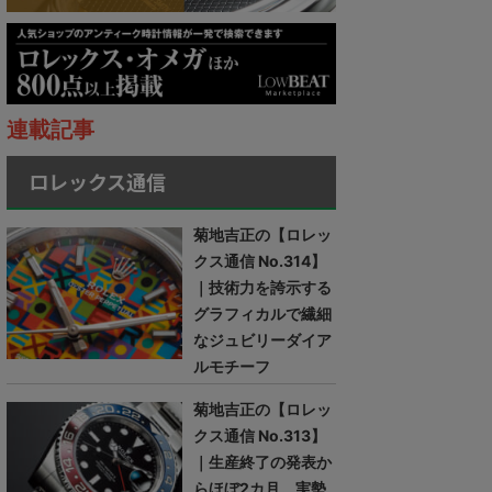
連載記事
ロレックス通信
菊地吉正の【ロレッ
クス通信 No.314】
｜技術力を誇示する
グラフィカルで繊細
なジュビリーダイア
ルモチーフ
菊地吉正の【ロレッ
クス通信 No.313】
｜生産終了の発表か
らほぼ2カ月。実勢