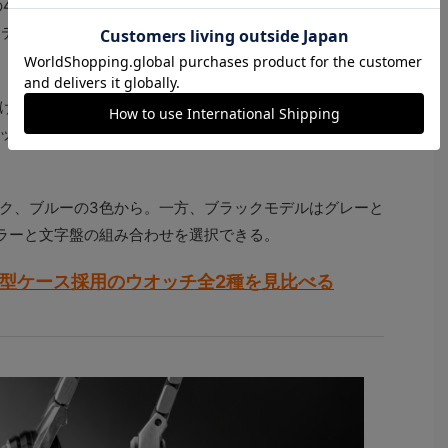
の43mm径。風防にはサファイアクリスタルを採用し、
テグレーテッドブレスレットも316Lステンレススチール
げを採用し、光の当たり方によって異なる表情を見せ
ックの2モデルを展開。それぞれ好きな文字盤カラーを選
ク、ブルーの3色から。一方、ブラックモデルはグレーと
ラーと文字盤の組み合わせを選択できる。
薄型ケース採用のウオッチ全2種を見比べる