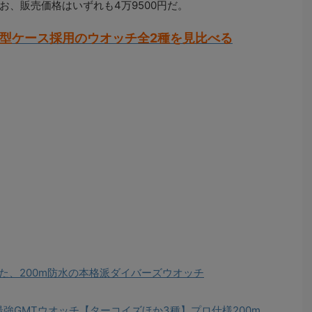
、販売価格はいずれも4万9500円だ。
薄型ケース採用のウオッチ全2種を見比べる
た、200m防水の本格派ダイバーズウオッチ
、最強GMTウオッチ【ターコイズほか3種】プロ仕様200m