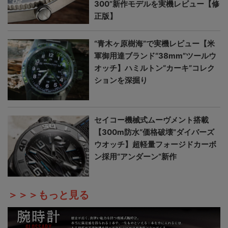
300”新作モデルを実機レビュー【修
正版】
“青木ヶ原樹海”で実機レビュー【米
軍御用達ブランド“38mm”ツールウ
オッチ】ハミルトン“カーキ”コレク
ションを深掘り
セイコー機械式ムーヴメント搭載
【300m防水“価格破壊”ダイバーズ
ウオッチ】超軽量フォージドカーボ
ン採用“アンダーン”新作
＞＞＞もっと見る