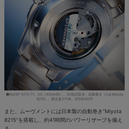
■Ref.SP-5172-11。SS（43mm径）。30気圧防水。自動巻き（Cal.Miyota
8215）。限定各375本。9万9000円
また、ムーヴメントには日本製の自動巻き“Miyota
8215”を搭載し、約41時間のパワーリザーブを備え
る。