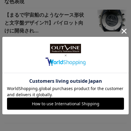
な色表現
【まるで宇宙船のようなケース形状
と文字盤デザイン⁈】パイロット向
けに開発され...
30周年記念の特別仕様【カシオ“プ
ロトレック”新作】自然を表現す
る“グリーン...
夏仕様のプール・カラー採用【IWC“イン
ヂュニア・オートマティック 35”新作】小
ぶりな35mmケース、“グリッド”パターン
を施した文字盤に注目