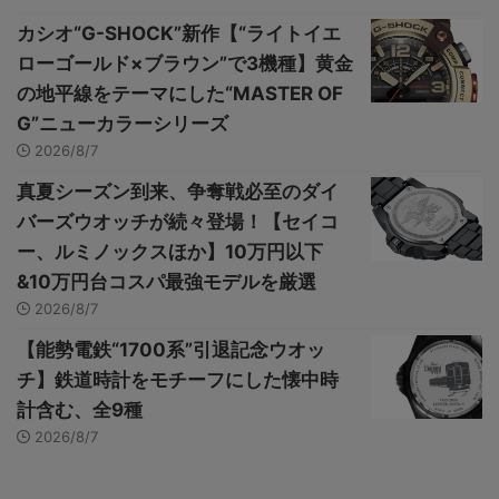
カシオ“G-SHOCK”新作【“ライトイエ
ローゴールド×ブラウン”で3機種】黄金
の地平線をテーマにした“MASTER OF
G”ニューカラーシリーズ
2026/8/7
真夏シーズン到来、争奪戦必至のダイ
バーズウオッチが続々登場！【セイコ
ー、ルミノックスほか】10万円以下
&10万円台コスパ最強モデルを厳選
2026/8/7
【能勢電鉄“1700系”引退記念ウオッ
チ】鉄道時計をモチーフにした懐中時
計含む、全9種
2026/8/7