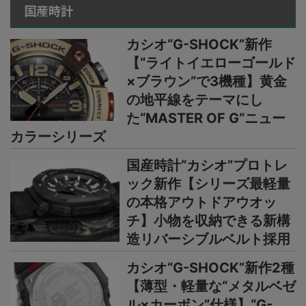
国産時計
カシオ“G-SHOCK”新作
【“ライトイエローゴールド
×ブラウン”で3機種】黄金
の地平線をテーマにし
た“MASTER OF G”ニュー
カラーシリーズ
国産時計“カシオ”プロトレ
ック新作【シリーズ最軽量
の本格アウトドアウオッ
チ】小物を収納できる新構
造リバーシブルベルト採用
カシオ“G-SHOCK”新作2種
【薄型・軽量な“メタルベゼ
ル×カーボン”仕様】“G-