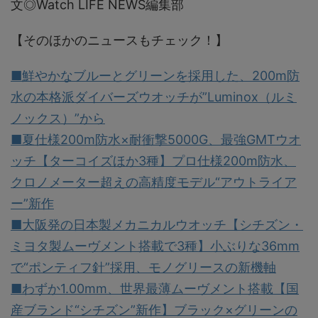
文◎Watch LIFE NEWS編集部
【そのほかのニュースもチェック！】
■鮮やかなブルーとグリーンを採用した、200m防
水の本格派ダイバーズウオッチが”Luminox（ルミ
ノックス）”から
■夏仕様200m防水×耐衝撃5000G、最強GMTウオ
ッチ【ターコイズほか3種】プロ仕様200m防水、
クロノメーター超えの高精度モデル“アウトライア
ー”新作
■大阪発の日本製メカニカルウオッチ【シチズン・
ミヨタ製ムーヴメント搭載で3種】小ぶりな36mm
で“ポンティフ針”採用、モノグリースの新機軸
■わずか1.00mm、世界最薄ムーヴメント搭載【国
産ブランド“シチズン”新作】ブラック×グリーンの