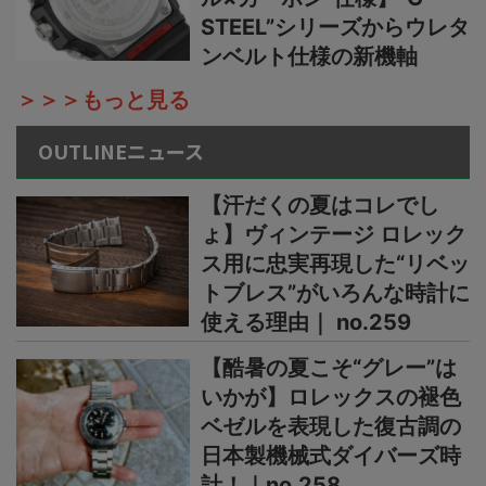
STEEL”シリーズからウレタ
ンベルト仕様の新機軸
＞＞＞もっと見る
OUTLINEニュース
【汗だくの夏はコレでし
ょ】ヴィンテージ ロレック
ス用に忠実再現した“リベッ
トブレス”がいろんな時計に
使える理由｜ no.259
【酷暑の夏こそ“グレー”は
いかが】ロレックスの褪色
ベゼルを表現した復古調の
日本製機械式ダイバーズ時
計！｜no.258