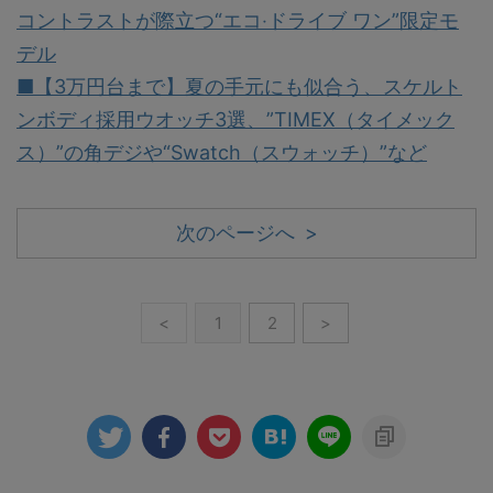
コントラストが際立つ“エコ‧ドライブ ワン”限定モ
デル
■【3万円台まで】夏の手元にも似合う、スケルト
ンボディ採用ウオッチ3選、”TIMEX（タイメック
ス）”の角デジや“Swatch（スウォッチ）”など
次のページへ >
<
1
2
>