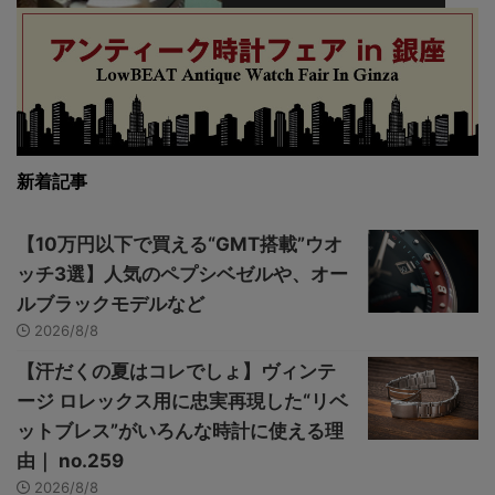
新着記事
【10万円以下で買える“GMT搭載”ウオ
ッチ3選】人気のペプシベゼルや、オー
ルブラックモデルなど
2026/8/8
【汗だくの夏はコレでしょ】ヴィンテ
ージ ロレックス用に忠実再現した“リベ
ットブレス”がいろんな時計に使える理
由｜ no.259
2026/8/8