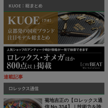
KUOE：総まとめ
連載記事
ロレックス通信
菊地吉正の【ロレックス通
信 No.314】｜技術力を誇