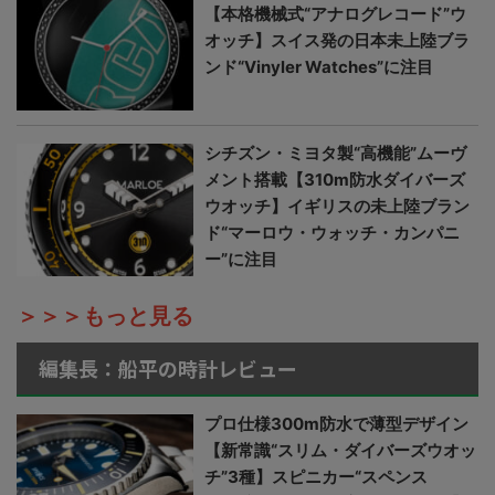
【本格機械式“アナログレコード”ウ
オッチ】スイス発の日本未上陸ブラ
ンド“Vinyler Watches”に注目
シチズン・ミヨタ製“高機能”ムーヴ
メント搭載【310m防水ダイバーズ
ウオッチ】イギリスの未上陸ブラン
ド“マーロウ・ウォッチ・カンパニ
ー”に注目
＞＞＞もっと見る
編集長：船平の時計レビュー
プロ仕様300m防水で薄型デザイン
【新常識“スリム・ダイバーズウオッ
チ”3種】スピニカー“スペンス