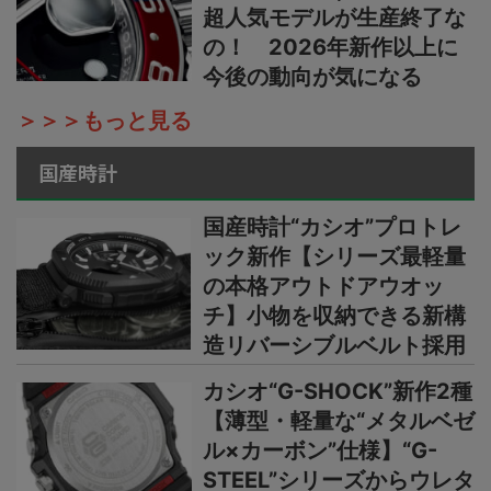
超人気モデルが生産終了な
の！ 2026年新作以上に
今後の動向が気になる
＞＞＞もっと見る
国産時計
国産時計“カシオ”プロトレ
ック新作【シリーズ最軽量
の本格アウトドアウオッ
チ】小物を収納できる新構
造リバーシブルベルト採用
カシオ“G-SHOCK”新作2種
【薄型・軽量な“メタルベゼ
ル×カーボン”仕様】“G-
STEEL”シリーズからウレタ