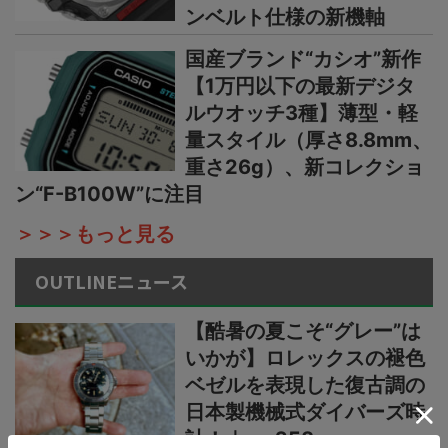
ンベルト仕様の新機軸
国産ブランド“カシオ”新作
【1万円以下の最新デジタ
ルウオッチ3種】薄型・軽
量スタイル（厚さ8.8mm、
重さ26g）、新コレクショ
ン“F-B100W”に注目
＞＞＞もっと見る
OUTLINEニュース
【酷暑の夏こそ“グレー”は
いかが】ロレックスの褪色
ベゼルを表現した復古調の
日本製機械式ダイバーズ時
計！｜no.258