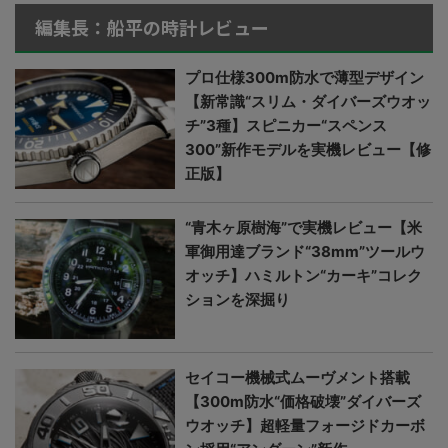
編集長：船平の時計レビュー
プロ仕様300m防水で薄型デザイン
【新常識“スリム・ダイバーズウオッ
チ”3種】スピニカー“スペンス
300”新作モデルを実機レビュー【修
正版】
“青木ヶ原樹海”で実機レビュー【米
軍御用達ブランド“38mm”ツールウ
オッチ】ハミルトン“カーキ”コレク
ションを深掘り
セイコー機械式ムーヴメント搭載
【300m防水“価格破壊”ダイバーズ
ウオッチ】超軽量フォージドカーボ