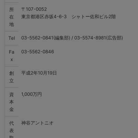
〒107-0052
所
東京都港区赤坂4-6-3 シャトー佐和ビル2階
在
地
03-5562-0841(編集部) / 03-5574-8981(広告部)
Tel
03-5562-0846
Fa
x
平成2年10月19日
創
立
1,000万円
資
本
金
神谷アントニオ
代
表
取