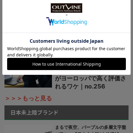
【魅力は“青赤ペプシ”や“ブ
ルーベリー”だけじゃない】
60年代ロレックスGMTマ
スターのレアなPCGも再
現！｜no.257
【入荷後すぐ売り切れ！】
ロレックスと同じ操作機能
で8万円の日本製GMT時計
がヨーロッパで高く評価さ
れるワケ｜no.256
＞＞＞もっと見る
日本未上陸ブランド
まるで夜空、パープルの多層文字盤