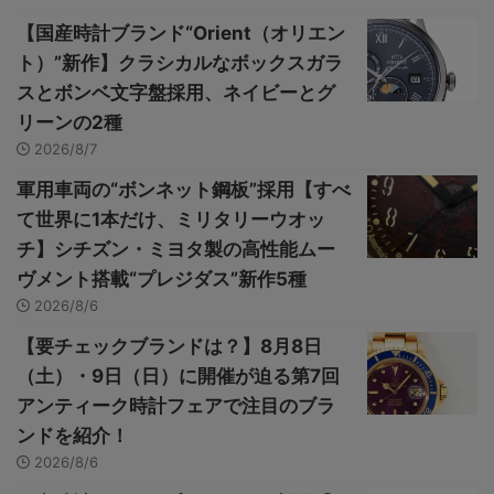
【国産時計ブランド“Orient（オリエン
ト）”新作】クラシカルなボックスガラ
スとボンベ文字盤採用、ネイビーとグ
リーンの2種
2026/8/7
軍用車両の“ボンネット鋼板”採用【すべ
て世界に1本だけ、ミリタリーウオッ
チ】シチズン・ミヨタ製の高性能ムー
ヴメント搭載“プレジダス”新作5種
2026/8/6
【要チェックブランドは？】8月8日
（土）・9日（日）に開催が迫る第7回
アンティーク時計フェアで注目のブラ
ンドを紹介！
2026/8/6