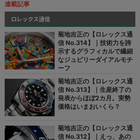
連載記事
ロレックス通信
菊地吉正の【ロレックス通
信 No.314】｜技術力を誇
示するグラフィカルで繊細
なジュビリーダイアルモチ
ーフ
菊地吉正の【ロレックス通
信 No.313】｜生産終了の
発表からほぼ2カ月。実勢
価格はいまおいくら？
菊地吉正の【ロレックス通
信 No.312】｜えっ、あの