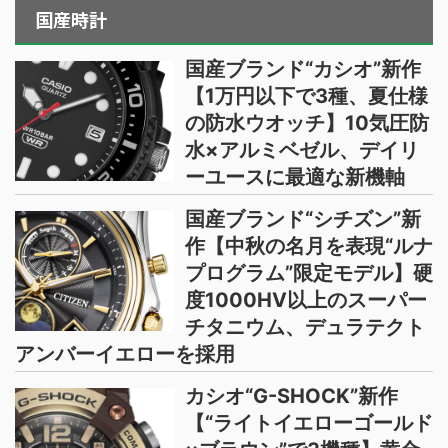
国産時計
国産ブランド“カシオ”新作
【1万円以下で3種、夏仕様
の防水ウオッチ】10気圧防
水×アルミベゼル、デイリ
ーユースに最適な新機軸
国産ブランド“シチズン”新
作【中秋の名月を表現“ルナ
プログラム”限定モデル】硬
度1000HV以上のスーパー
チタニウム、デュラテクト
アンバーイエローを採用
カシオ“G-SHOCK”新作
【“ライトイエローゴールド