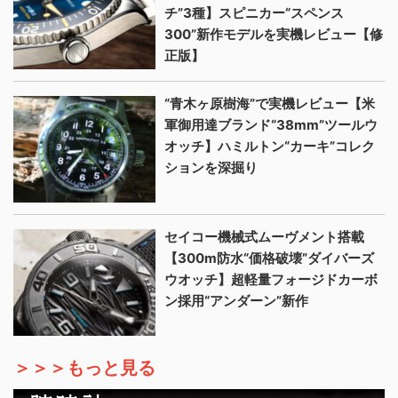
チ”3種】スピニカー“スペンス
300”新作モデルを実機レビュー【修
正版】
“青木ヶ原樹海”で実機レビュー【米
軍御用達ブランド“38mm”ツールウ
オッチ】ハミルトン“カーキ”コレク
ションを深掘り
セイコー機械式ムーヴメント搭載
【300m防水“価格破壊”ダイバーズ
ウオッチ】超軽量フォージドカーボ
ン採用“アンダーン”新作
＞＞＞もっと見る