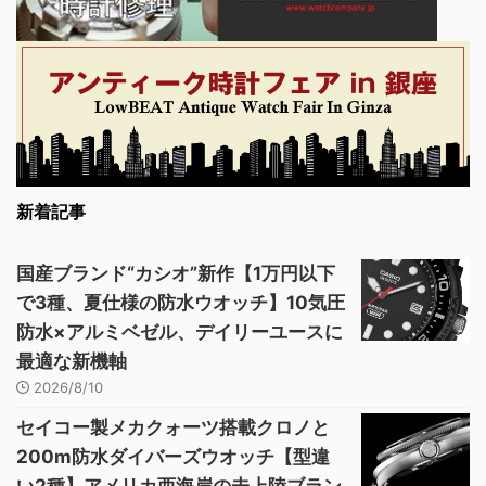
新着記事
国産ブランド“カシオ”新作【1万円以下
で3種、夏仕様の防水ウオッチ】10気圧
防水×アルミベゼル、デイリーユースに
最適な新機軸
2026/8/10
セイコー製メカクォーツ搭載クロノと
200m防水ダイバーズウオッチ【型違