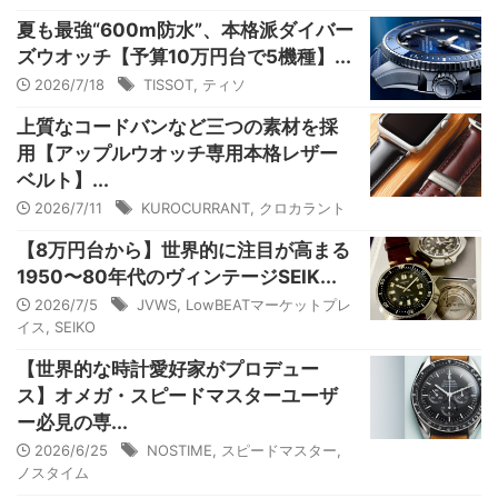
夏も最強“600m防水”、本格派ダイバー
ズウオッチ【予算10万円台で5機種】...
2026/7/18
TISSOT
,
ティソ
上質なコードバンなど三つの素材を採
用【アップルウオッチ専用本格レザー
ベルト】...
2026/7/11
KUROCURRANT
,
クロカラント
【8万円台から】世界的に注目が高まる
1950〜80年代のヴィンテージSEIK...
2026/7/5
JVWS
,
LowBEATマーケットプレ
イス
,
SEIKO
【世界的な時計愛好家がプロデュー
ス】オメガ・スピードマスターユーザ
ー必見の専...
2026/6/25
NOSTIME
,
スピードマスター
,
ノスタイム