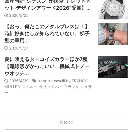
国産時計“シチズン”が快挙【“レッドド
ット‧デザインアワード2026”受賞】...
2026/5/25
【おっ、何だこのメタルブレスは！】
時計好きにしか知られていない、梯子
型の軍用...
2026/5/24
夏に映えるターコイズカラーほか7種
【流線形がかっこいい、機械式トノー
ウオッチ...
2026/4/30
roberto cavalli by FRANCK
MULLER
,
ロベルト カヴァリ バイ フランク ミュラ
ー
Next »