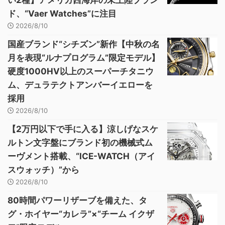
い2種】アメリカ西海岸の未上陸ブラン
ド、“Vaer Watches”に注目
2026/8/10
国産ブランド“シチズン”新作【中秋の名
月を表現“ルナプログラム”限定モデル】
硬度1000HV以上のスーパーチタニウ
ム、デュラテクトアンバーイエローを
採用
2026/8/10
【2万円以下で手に入る】涼しげなスケ
ルトン文字盤にブランド初の機械式ム
ーヴメント搭載、“ICE-WATCH（アイ
スウォッチ）”から
2026/8/10
80時間パワーリザーブを備えた、タ
グ・ホイヤー“カレラ”×“チーム イクザ