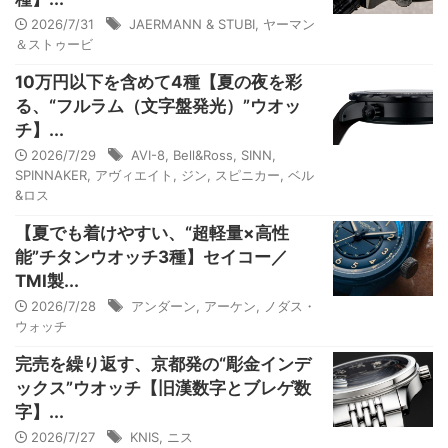
2026/7/31
JAERMANN & STUBI
,
ヤーマン
＆ストゥービ
10万円以下を含めて4種【夏の夜を彩
る、“フルラム（文字盤発光）”ウオッ
チ】...
2026/7/29
AVI-8
,
Bell&Ross
,
SINN
,
SPINNAKER
,
アヴィエイト
,
ジン
,
スピニカー
,
ベル
&ロス
【夏でも着けやすい、“超軽量×高性
能”チタンウオッチ3種】セイコー／
TMI製...
2026/7/28
アンダーン
,
アーケン
,
ノダス・
ウォッチ
完売を繰り返す、京都発の“彫金インデ
ックス”ウオッチ【旧漢数字とブレゲ数
字】...
2026/7/27
KNIS
,
ニス