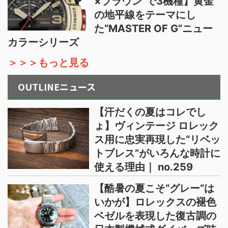
×ブラウン”で3機種】黄金
の地平線をテーマにし
た“MASTER OF G”ニュー
カラーシリーズ
＞＞＞もっと見る
OUTLINEニュース
【汗だくの夏はコレでし
ょ】ヴィンテージ ロレック
ス用に忠実再現した“リベッ
トブレス”がいろんな時計に
使える理由｜ no.259
【酷暑の夏こそ“グレー”は
いかが】ロレックスの褪色
ベゼルを表現した復古調の