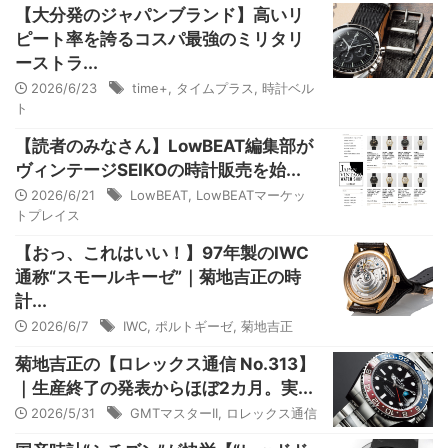
【大分発のジャパンブランド】高いリ
ピート率を誇るコスパ最強のミリタリ
ーストラ...
2026/6/23
time+
,
タイムプラス
,
時計ベル
ト
【読者のみなさん】LowBEAT編集部が
ヴィンテージSEIKOの時計販売を始...
2026/6/21
LowBEAT
,
LowBEATマーケッ
トプレイス
【おっ、これはいい！】97年製のIWC
通称“スモールキーゼ”｜菊地吉正の時
計...
2026/6/7
IWC
,
ポルトギーゼ
,
菊地吉正
菊地吉正の【ロレックス通信 No.313】
｜生産終了の発表からほぼ2カ月。実...
2026/5/31
GMTマスターII
,
ロレックス通信