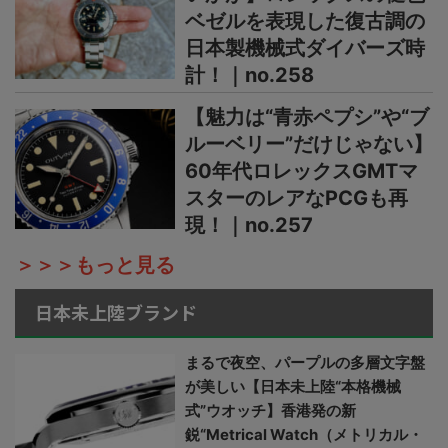
ベゼルを表現した復古調の
日本製機械式ダイバーズ時
計！｜no.258
【魅力は“青赤ペプシ”や“ブ
ルーベリー”だけじゃない】
60年代ロレックスGMTマ
スターのレアなPCGも再
現！｜no.257
＞＞＞もっと見る
日本未上陸ブランド
まるで夜空、パープルの多層文字盤
が美しい【日本未上陸“本格機械
式”ウオッチ】香港発の新
鋭“Metrical Watch（メトリカル・