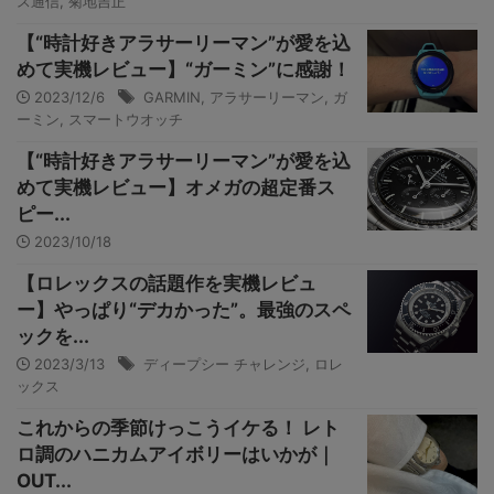
ス通信
,
菊地吉正
【“時計好きアラサーリーマン”が愛を込
めて実機レビュー】“ガーミン”に感謝！
2023/12/6
GARMIN
,
アラサーリーマン
,
ガ
ーミン
,
スマートウオッチ
【“時計好きアラサーリーマン”が愛を込
めて実機レビュー】オメガの超定番ス
ピー...
2023/10/18
【ロレックスの話題作を実機レビュ
ー】やっぱり“デカかった”。最強のスペ
ックを...
2023/3/13
ディープシー チャレンジ
,
ロレ
ックス
これからの季節けっこうイケる！ レト
ロ調のハニカムアイボリーはいかが｜
OUT...