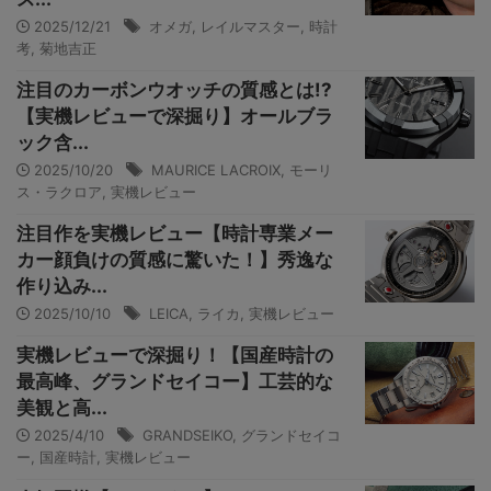
2025/12/21
オメガ
,
レイルマスター
,
時計
考
,
菊地吉正
注目のカーボンウオッチの質感とは!?
【実機レビューで深掘り】オールブラ
ック含...
2025/10/20
MAURICE LACROIX
,
モーリ
ス・ラクロア
,
実機レビュー
注目作を実機レビュー【時計専業メー
カー顔負けの質感に驚いた！】秀逸な
作り込み...
2025/10/10
LEICA
,
ライカ
,
実機レビュー
実機レビューで深掘り！【国産時計の
最高峰、グランドセイコー】工芸的な
美観と高...
2025/4/10
GRANDSEIKO
,
グランドセイコ
ー
,
国産時計
,
実機レビュー