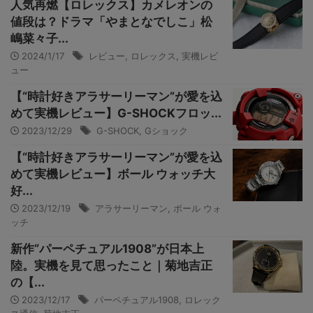
人気再燃【ロレックス】カメレオンの
値段は？ドラマ「やまとなでしこ」松
嶋菜々子...
2024/1/17
レビュー
,
ロレックス
,
実機レビ
ュー
【“時計好きアラサーリーマン”が愛を込
めて実機レビュー】G-SHOCKフロッ...
2023/12/29
G-SHOCK
,
Gショック
【“時計好きアラサーリーマン”が愛を込
めて実機レビュー】ボール ウォッチ大
好...
2023/12/19
アラサーリーマン
,
ボール ウォ
ッチ
新作“パーペチュアル1908”が日本上
陸。実機を見て思ったこと｜菊地吉正
の【...
2023/12/17
パーペチュアル1908
,
ロレック