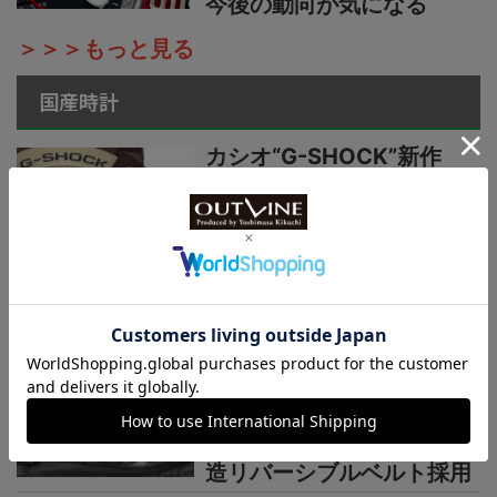
今後の動向が気になる
＞＞＞もっと見る
国産時計
カシオ“G-SHOCK”新作
【“ライトイエローゴールド
×ブラウン”で3機種】黄金
の地平線をテーマにし
た“MASTER OF G”ニュー
カラーシリーズ
国産時計“カシオ”プロトレ
ック新作【シリーズ最軽量
の本格アウトドアウオッ
チ】小物を収納できる新構
造リバーシブルベルト採用