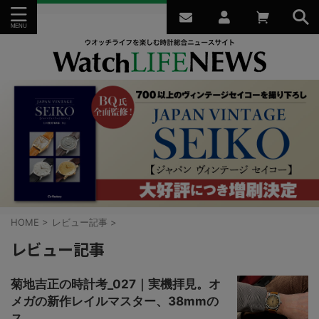
HOME
>
レビュー記事
>
レビュー記事
菊地吉正の時計考_027｜実機拝見。オ
メガの新作レイルマスター、38mmの
ス...