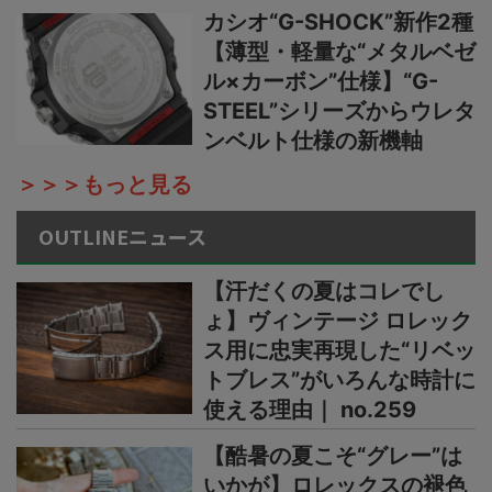
カシオ“G-SHOCK”新作2種
【薄型・軽量な“メタルベゼ
ル×カーボン”仕様】“G-
STEEL”シリーズからウレタ
ンベルト仕様の新機軸
＞＞＞もっと見る
OUTLINEニュース
【汗だくの夏はコレでし
ょ】ヴィンテージ ロレック
ス用に忠実再現した“リベッ
トブレス”がいろんな時計に
使える理由｜ no.259
【酷暑の夏こそ“グレー”は
いかが】ロレックスの褪色