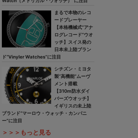
Watch（メトリカル・ウォッチ）”に注目
まるで本物のレコ
ードプレーヤー
【本格機械式“アナ
ログレコード”ウオ
ッチ】スイス発の
日本未上陸ブラン
ド“Vinyler Watches”に注目
シチズン・ミヨタ
製“高機能”ムーヴ
メント搭載
【310m防水ダイ
バーズウオッチ】
イギリスの未上陸
ブランド“マーロウ・ウォッチ・カンパニ
ー”に注目
＞＞＞もっと見る