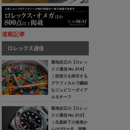
連載記事
ロレックス通信
菊地吉正の【ロレッ
クス通信 No.314】
｜技術力を誇示する
グラフィカルで繊細
なジュビリーダイア
ルモチーフ
菊地吉正の【ロレッ
クス通信 No.313】
｜生産終了の発表か
らほぼ2カ月。実勢