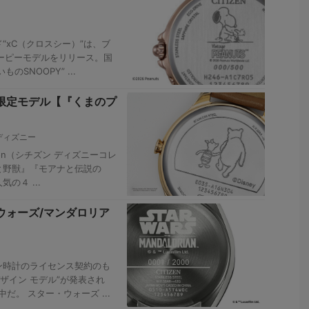
“xC（クロスシー）”は、ブ
ーピーモデルをリリース。国
のSNOOPY” ...
”限定モデル【『くまのプ
ディズニー
ection（シチズン ディズニーコレ
と野獣』『モアナと伝説の
の４ ...
ウォーズ/マンダロリア
ン時計のライセンス契約のも
ザイン モデル”が発表され
だ。 スター・ウォーズ ...