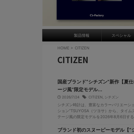
製品情報
スペシャル
HOME
>
CITIZEN
CITIZEN
国産ブランド“シチズン”新作【夏仕
ージ風”限定モデル...
2026/7/24
CITIZEN
,
シチズン
シチズン時計は、豊富なカラーバリエーショ
ション”TSUYOSA（ツヨサ）から、タイ
テージ風の限定モデルを2026年8月6日する。 CI
ブランド初のスヌーピーモデル【“シ