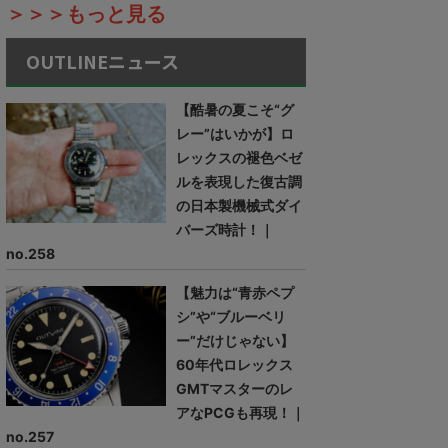
＞＞＞もっと見る
OUTLINEニュース
【酷暑の夏こそ“グ
レー”はいかが】ロ
レックスの褪色ベゼ
ルを表現した復古調
の日本製機械式ダイ
バーズ時計！｜
no.258
【魅力は“青赤ペプ
シ”や“ブルーベリ
ー”だけじゃない】
60年代ロレックス
GMTマスターのレ
アなPCGも再現！｜
no.257