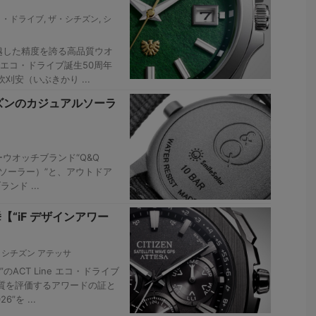
コ・ドライブ
,
ザ・シチズン
,
シ
越した精度を誇る高品質ウオ
ら、エコ・ドライブ誕生50周年
安（いぶきかり ...
ズンのカジュアルソーラ
ウオッチブランド“Q&Q
イルソーラー）”と、アウトドア
ンド ...
【“iF デザインアワー
,
シチズン アテッサ
ACT Line エコ・ドライブ
品質を評価するアワードの証と
”を ...