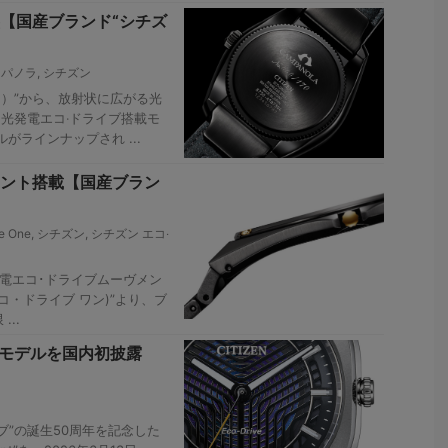
【国産ブランド“シチズ
ンパノラ
,
シチズン
ラ）”から、放射状に広がる光
た光発電エコ‧ドライブ搭載モ
がラインナップされ ...
メント搭載【国産ブラン
e One
,
シチズン
,
シチズン エコ‧
発電エコ･ドライブムーヴメン
e（エコ・ドライブ ワン)”より、ブ
..
定モデルを国内初披露
ブ”の誕生50周年を記念した