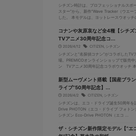
シチズン時計は、プロフェッショナルスポー
スター”から、新作“Wave Tracker（ウエ
した。 本モデルは、ヨットレースウオッチの系
コナンや灰原哀など全4種【シチズ
TVアニメ30周年記念コ...
2026/4/12
CITIZEN
,
シチズン
シチズンと“名探偵コナン”がコラボしたTV
場。PREMICOオンラインショップで販売中
ン TVアニメ30周年記念コラボウオッチ 本作
新型ムーヴメント搭載【国産ブラン
ライブ”50周年記念】...
2026/4/2
CITIZEN
,
シチズン
シチズンは、エコ・ドライブ誕生50周年を記
Drive PHOTON（エコ・ドライブ フォト
シチズン Eco-Drive PHOTON（エコ ...
ザ・シチズン新作限定モデル【“エ