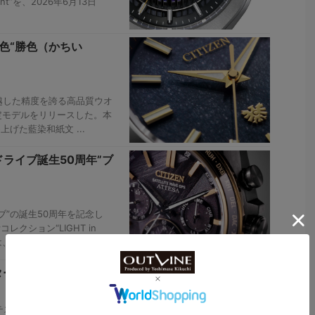
Event”を、2026年6月13日
色“勝色（かちい
越した精度を誇る⾼品質ウオ
ら限定モデルをリリースした。本
げた藍染和紙文 ...
ドライブ誕生50周年”ブ
ブ”の誕生50周年を記念し
クション“LIGHT in
シチズン エ ...
ターの新作3種】新開発
チズン
,
プロマスター