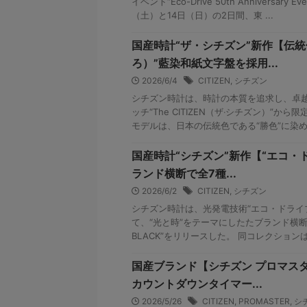
イベント“Eco-Drive 50th Anniversary 
（土）と14日（日）の2日間、東 ...
国産時計“ザ・シチズン”新作【伝統
ろ）”藍染和紙文字盤を採用...
2026/6/4
CITIZEN
,
シチズン
シチズン時計は、時計の本質を追求し、卓
ッチ“The CITIZEN（ザ‧シチズン）”か
モデルは、⽇本の伝統⾊である“勝⾊”に染め上
国産時計“シチズン”新作【“エコ・
ランド横断で全7種...
2026/6/2
CITIZEN
,
シチズン
シチズン時計は、光発電技術“エコ・ドライ
て、“光と時”をテーマにしたたブランド横断コレ
BLACK”をリリースした。 同コレクションは、
国産ブランド【シチズン プロマス
カウントダウンタイマー...
2026/5/26
CITIZEN
,
PROMASTER
,
シ