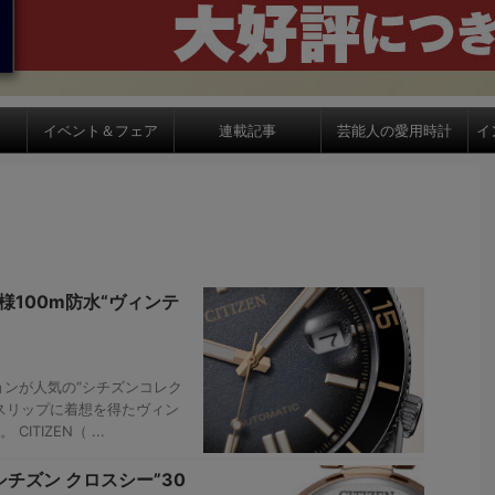
イベント＆フェア
連載記事
芸能人の愛用時計
イ
様100m防水“ヴィンテ
ンが人気の“シチズンコレク
ムスリップに着想を得たヴィン
TIZEN（ ...
チズン クロスシー”30