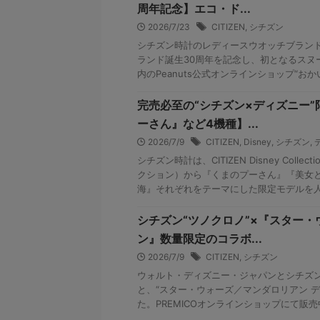
周年記念】エコ・ド...
2026/7/23
CITIZEN
,
シチズン
シチズン時計のレディースウオッチブランド
ランド誕生30周年を記念し、初となるスヌ
内のPeanuts公式オンラインショップ“おかいも
完売必至の“シチズン×ディズニー
ーさん』など4機種】...
2026/7/9
CITIZEN
,
Disney
,
シチズン
,
シチズン時計は、CITIZEN Disney Coll
クション）から『くまのプーさん』『美⼥
海』それぞれをテーマにした限定モデルを人気
シチズン“ツノクロノ”×『スター・
ン』数量限定のコラボ...
2026/7/9
CITIZEN
,
シチズン
ウォルト・ディズニー・ジャパンとシチズ
と、“スター・ウォーズ／マンダロリアン デ
た。PREMICOオンラインショップにて販売中