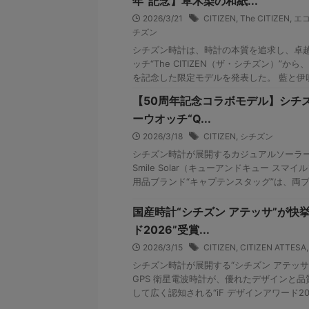
年”記念】草木染の和紙...
2026/3/21
CITIZEN
,
The CITIZEN
,
エ
チズン
シチズン時計は、時計の本質を追求し、卓
ッチ“The CITIZEN（ザ・シチズン）”か
を記念した限定モデルを発表した。 藍と伊吹刈
【50周年記念コラボモデル】シチ
ーウオッチ“Q...
2026/3/18
CITIZEN
,
シチズン
シチズン時計が展開するカジュアルソーラー
Smile Solar（キューアンドキュー スマ
用品ブランド“キャプテンスタッグ”は、両ブラ
国産時計“シチズン アテッサ”が快挙
ド2026”受賞...
2026/3/15
CITIZEN
,
CITIZEN ATTESA
シチズン時計が展開する“シチズン アテッサ”の
GPS 衛星電波時計が、優れたデザインと
して広く認知される“iF デザインアワード2026