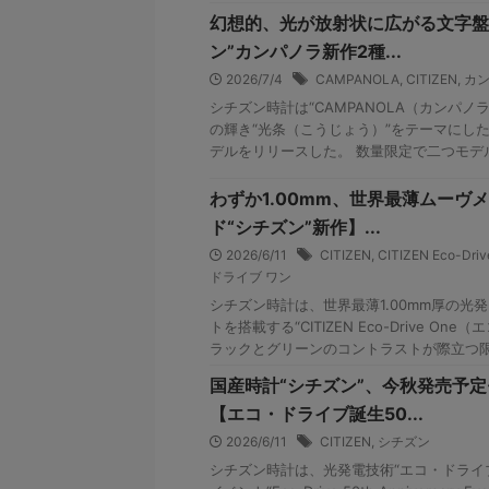
幻想的、光が放射状に広がる文字盤
ン”カンパノラ新作2種...
2026/7/4
CAMPANOLA
,
CITIZEN
,
カ
シチズン時計は“CAMPANOLA（カンパノ
の輝き“光条（こうじょう）”をテーマにし
デルをリリースした。 数量限定で二つモデル
わずか1.00mm、世界最薄ムーヴ
ド“シチズン”新作】...
2026/6/11
CITIZEN
,
CITIZEN Eco-Driv
ドライブ ワン
シチズン時計は、世界最薄1.00mm厚の光
トを搭載する“CITIZEN Eco-Drive On
ラックとグリーンのコントラストが際立つ限 .
国産時計“シチズン”、今秋発売予
【エコ・ドライブ誕生50...
2026/6/11
CITIZEN
,
シチズン
シチズン時計は、光発電技術“エコ・ドライ