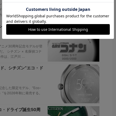
ツウオッチ“シチズン プロマ
ーブ‧トラッカー）” をリリース
譜を受 ...
ン×『名探偵コナン』
アニメ30周年記念モデルが登
だ。 シチズン × 名探偵コナ
は、江戸川 ...
ド、シチズン“エコ・ド
念した限定モデル、“Eco-
ン）”を2026年秋に発売する。
コ・ドライブ誕生50周