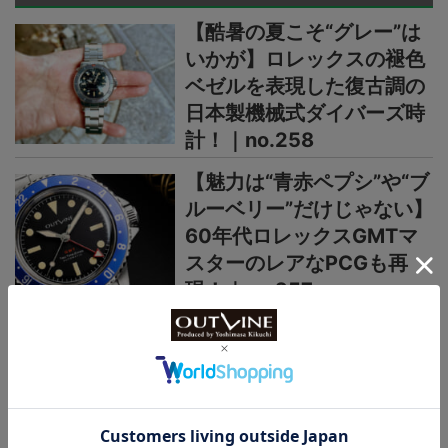
【酷暑の夏こそ“グレー”は
いかが】ロレックスの褪色
ベゼルを表現した復古調の
日本製機械式ダイバーズ時
計！｜no.258
【魅力は“青赤ペプシ”や“ブ
ルーベリー”だけじゃない】
60年代ロレックスGMTマ
スターのレアなPCGも再
現！｜no.257
【入荷後すぐ売り切れ！】
ロレックスと同じ操作機能
で8万円の日本製GMT時計
がヨーロッパで高く評価さ
れるワケ｜no.256