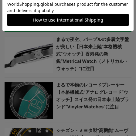
＞＞＞もっと見る
日本未上陸ブランド
まるで夜空、パープルの多層文字盤
が美しい【日本未上陸“本格機械
式”ウオッチ】香港発の新
鋭“Metrical Watch（メトリカル・
ウォッチ）”に注目
まるで本物のレコードプレーヤー
【本格機械式“アナログレコード”ウ
オッチ】スイス発の日本未上陸ブラ
ンド“Vinyler Watches”に注目
シチズン・ミヨタ製“高機能”ムーヴ