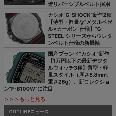
造リバーシブルベルト採用
カシオ“G-SHOCK”新作2種
【薄型・軽量な“メタルベゼ
ル×カーボン”仕様】“G-
STEEL”シリーズからウレタ
ンベルト仕様の新機軸
国産ブランド“カシオ”新作
【1万円以下の最新デジタ
ルウオッチ3種】薄型・軽
量スタイル（厚さ8.8mm、
重さ26g）、新コレクショ
ン“F-B100W”に注目
＞＞＞もっと見る
OUTLINEニュース