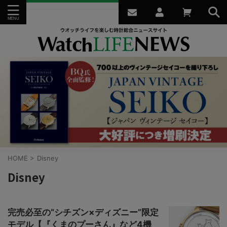
HOME
>
Disney
Disney
完売必至の“シチズン×ディズニー”限定
モデル【『くまのプーさん』など4機