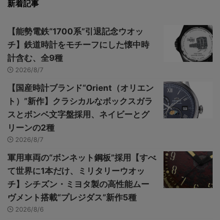
新着記事
【能勢電鉄“1700系”引退記念ウオッ
チ】鉄道時計をモチーフにした懐中時
計含む、全9種
2026/8/7
【国産時計ブランド“Orient（オリエン
ト）”新作】クラシカルなボックスガラ
スとボンベ文字盤採用、ネイビーとグ
リーンの2種
2026/8/7
軍用車両の“ボンネット鋼板”採用【すべ
て世界に1本だけ、ミリタリーウオッ
チ】シチズン・ミヨタ製の高性能ムー
ヴメント搭載“プレジダス”新作5種
2026/8/6