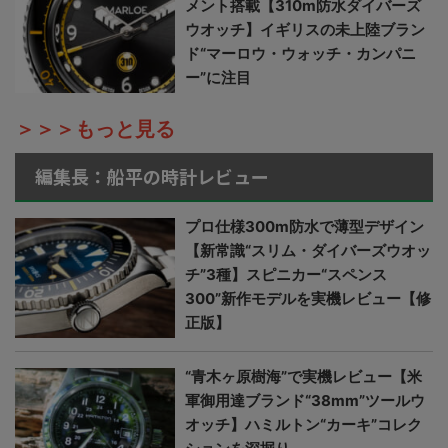
メント搭載【310m防水ダイバーズ
ウオッチ】イギリスの未上陸ブラン
ド“マーロウ・ウォッチ・カンパニ
ー”に注目
＞＞＞もっと見る
編集長：船平の時計レビュー
プロ仕様300m防水で薄型デザイン
【新常識“スリム・ダイバーズウオッ
チ”3種】スピニカー“スペンス
300”新作モデルを実機レビュー【修
正版】
“青木ヶ原樹海”で実機レビュー【米
軍御用達ブランド“38mm”ツールウ
オッチ】ハミルトン“カーキ”コレク