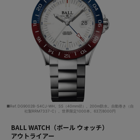
■Ref. DG9002B-S4CJ-WH。SS（40mm径）。200m防水。自動巻き（自
社製RRM7337-C）。世界限定1000本。63万8000円
BALL WATCH（ボール ウォッチ）
アウトライアー