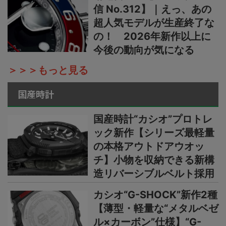
信 No.312】｜えっ、あの
超人気モデルが生産終了な
の！ 2026年新作以上に
今後の動向が気になる
＞＞＞もっと見る
国産時計
国産時計“カシオ”プロトレ
ック新作【シリーズ最軽量
の本格アウトドアウオッ
チ】小物を収納できる新構
造リバーシブルベルト採用
カシオ“G-SHOCK”新作2種
【薄型・軽量な“メタルベゼ
ル×カーボン”仕様】“G-