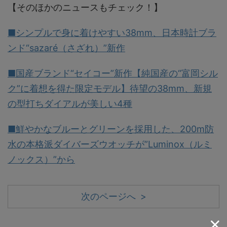
【そのほかのニュースもチェック！】
■シンプルで身に着けやすい38mm、日本時計ブラ
ンド“sazaré（さざれ）”新作
■国産ブランド“セイコー”新作【純国産の“富岡シル
ク”に着想を得た限定モデル】待望の38mm、新規
の型打ちダイアルが美しい4種
■鮮やかなブルーとグリーンを採用した、200m防
水の本格派ダイバーズウオッチが”Luminox（ルミ
ノックス）”から
次のページへ >