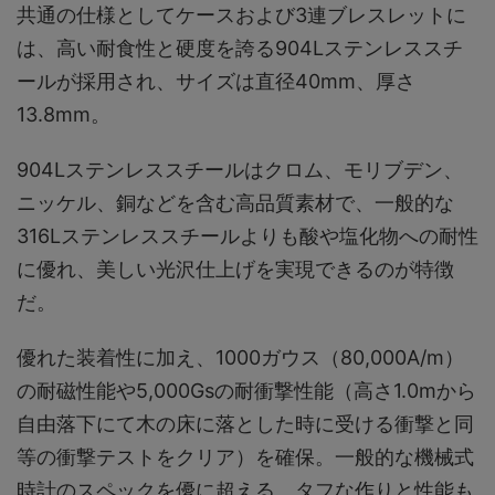
共通の仕様としてケースおよび3連ブレスレットに
は、高い耐食性と硬度を誇る904Lステンレススチ
ールが採用され、サイズは直径40mm、厚さ
13.8mm。
904Lステンレススチールはクロム、モリブデン、
ニッケル、銅などを含む高品質素材で、一般的な
316Lステンレススチールよりも酸や塩化物への耐性
に優れ、美しい光沢仕上げを実現できるのが特徴
だ。
優れた装着性に加え、1000ガウス（80,000A/m）
の耐磁性能や5,000Gsの耐衝撃性能（高さ1.0mから
自由落下にて木の床に落とした時に受ける衝撃と同
等の衝撃テストをクリア）を確保。一般的な機械式
時計のスペックを優に超える、タフな作りと性能も