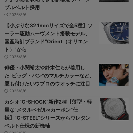
ブルベルト採用
2026/8/6
【小ぶりな32.1mmサイズで全5種】ソ
ーラー駆動ムーヴメント搭載モデル、
国産時計ブランド“Orient（オリエン
ト）”から
2026/8/6
俳優・小関裕太や鈴木仁らが着用し
た“ビッグ・バン”のマルチカラーなど、
夏も付けたいウブロのウオッチに注目
2026/8/6
カシオ“G-SHOCK”新作2種【薄型・軽
量な“メタルベゼル×カーボン”仕
様】“G-STEEL”シリーズからウレタン
ベルト仕様の新機軸
2026/8/5