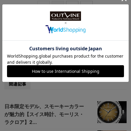
<
1
2
>
-
ピックアップアイテム
,
小スライド
,
新作時計ニュース
-
BALL WATCH
,
ボール
,
ボール ウォッチ
関連記事
日本限定モデル、スモーキーカラー
が魅力的【スイス時計、モーリス・
ラクロア】2...