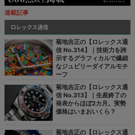
連載記事
ロレックス通信
菊地吉正の【ロレックス通
信 No.314】｜技術力を誇
示するグラフィカルで繊細
なジュビリーダイアルモチ
ーフ
菊地吉正の【ロレックス通
信 No.313】｜生産終了の
発表からほぼ2カ月。実勢
価格はいまおいくら？
菊地吉正の【ロレックス通